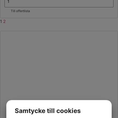
Till offertlista
1
2
Samtycke till cookies