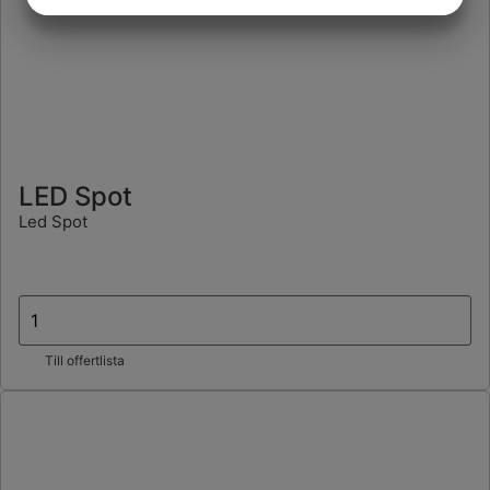
JA
NEJ
JA
NEJ
MARKNADSFÖRING
STATISTIK
LED Spot
Led Spot
Till offertlista