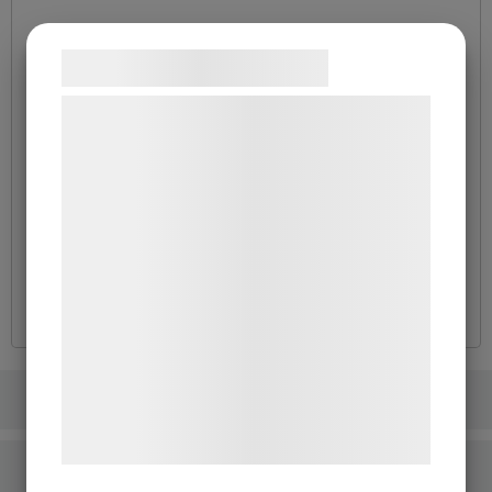
Samtykke til cookies
Vi og vores samarbejdspartnere bruger
Rökmaskin
teknologier, herunder cookies, til at
Ger en dramatisk känsla och förstärker ljuseffekterna.
indsamle oplysninger om dig til forskellige
Vi förser dig med vätska och tydliga instruktioner. Ett
formål, herunder: Tilpasning af annoncering,
populärt tillval vid både bröllop och företagsevent.
bedre brugeroplevelse, funktionalitet,
statistik og marketing. Disse oplysninger
kan blive delt med annoncerings- og
Till offertlista
analysepartnere, som kan kombinere dem
med data, du tidligere har givet dem eller
de har indsamlet gennem din brug af deres
LJUSEFFEKTER
tjenester. Ved at klikke på 'OK' giver du
samtykke til disse formål.
LJUDSYSTEM