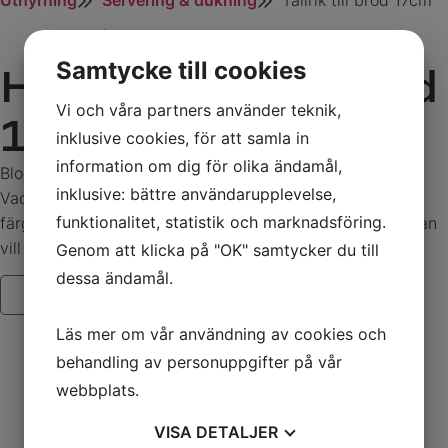
Uthyrning
Servering & dukning
Tallrik till bröd 17cm
,
Tallrikar
Samtycke till cookies
Hyr Tallrik till bröd
Vi och våra partners använder teknik,
17cm idag!
inklusive cookies, för att samla in
information om dig för olika ändamål,
Blocho Pearl Colorx Tallrik gråblå
inklusive: bättre användarupplevelse,
Vacker förrätts/desserttallrik utan bräm med fin gråblå
funktionalitet, statistik och marknadsföring.
färg och oregelbunden dekor som passar utmärkt om man
vill ha en lite mer originell dukning.
Genom att klicka på "OK" samtycker du till
dessa ändamål.
Läs mer om vår användning av cookies och
behandling av personuppgifter på vår
webbplats.
VISA
DETALJER