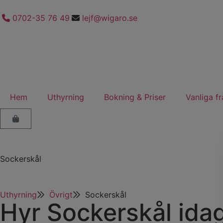
0702-35 76 49
lejf@wigaro.se
Hem
Uthyrning
Bokning & Priser
Vanliga f
Sockerskål
Uthyrning
Övrigt
Sockerskål
Hyr Sockerskål idag