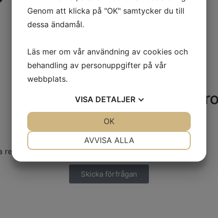
Genom att klicka på "OK" samtycker du till
dessa ändamål.
Läs mer om vår användning av cookies och
behandling av personuppgifter på vår
webbplats.
Fler liknande pr
VISA
DETALJER
JA
NEJ
OK
JA
NEJ
NÖDVÄNDIG
INSTÄLLNINGAR
AVVISA ALLA
a reda på det.
JA
NEJ
JA
NEJ
MARKNADSFÖRING
STATISTIK
Skicka förfrågan