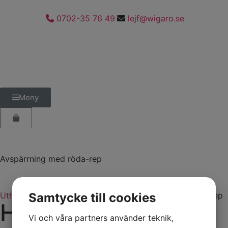
0702-35 76 49
lejf@wigaro.se
Meny
Avspärrning med röda-rep
Uthyrning
Samtycke till cookies
Kravallstängsel
Avspärrning med röda-rep
Hyr Avspärrning
Vi och våra partners använder teknik,