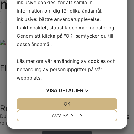
med röda-rep idag!
inklusive cookies, för att samla in
information om dig för olika ändamål,
inklusive: bättre användarupplevelse,
funktionalitet, statistik och marknadsföring.
Genom att klicka på "OK" samtycker du till
dessa ändamål.
Läs mer om vår användning av cookies och
Fler liknande produkter
behandling av personuppgifter på vår
webbplats.
VISA
DETALJER
JA
NEJ
OK
JA
NEJ
Redo att planera ditt event?
NÖDVÄNDIG
INSTÄLLNINGAR
AVVISA ALLA
Du behöver inte veta exakt vad du ska ha – vi hjälper dig
ta reda på det.
JA
NEJ
JA
NEJ
MARKNADSFÖRING
STATISTIK