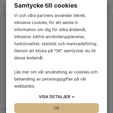
Samtycke till cookies
Vi och våra partners använder teknik,
inklusive cookies, för att samla in
information om dig för olika ändamål,
inklusive: bättre användarupplevelse,
funktionalitet, statistik och marknadsföring.
Genom att klicka på "OK" samtycker du till
dessa ändamål.
Läs mer om vår användning av cookies och
behandling av personuppgifter på vår
webbplats.
VISA
DETALJER
JA
NEJ
OK
JA
NEJ
Tyg servett grön 45x45cm