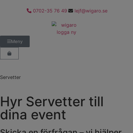
0702-35 76 49
lejf@wigaro.se
Meny
Servetter
Hyr Servetter till
dina event
Skicka en förfrågan – vi hjälper