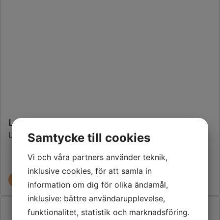
LED Rave spot
LED Rave spot
Samtycke till cookies
Vi och våra partners använder teknik,
inklusive cookies, för att samla in
LÄS MER
information om dig för olika ändamål,
inklusive: bättre användarupplevelse,
funktionalitet, statistik och marknadsföring.