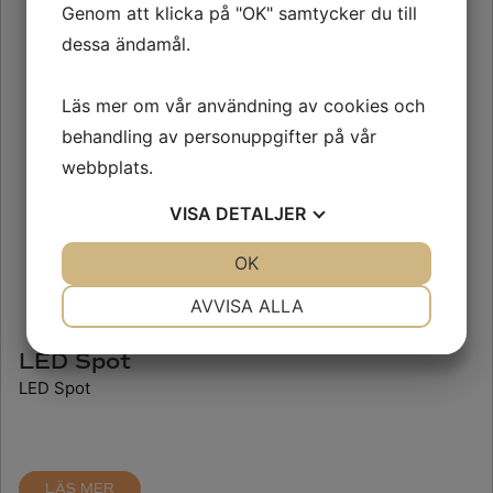
Genom att klicka på "OK" samtycker du till
dessa ändamål.
Läs mer om vår användning av cookies och
behandling av personuppgifter på vår
webbplats.
VISA
DETALJER
JA
NEJ
OK
JA
NEJ
NÖDVÄNDIG
INSTÄLLNINGAR
AVVISA ALLA
JA
NEJ
JA
NEJ
LED Spot
MARKNADSFÖRING
STATISTIK
LED Spot
LÄS MER